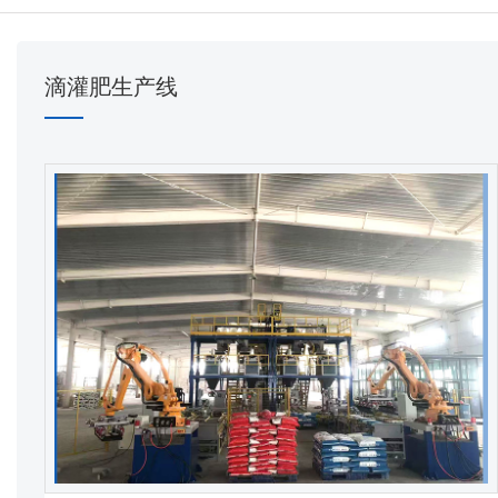
滴灌肥生产线