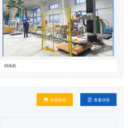
码垛机
在线咨询
查看详情

