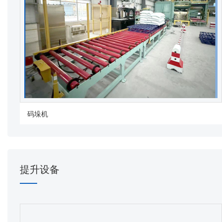
码垛机
提升设备