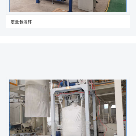
定量包装秤