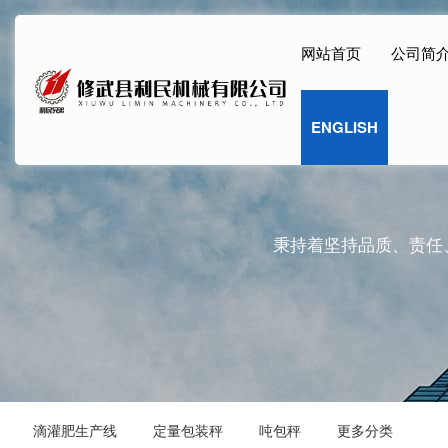
网站首页
公司简
ENGLISH
秉持着坚持品质、责任
滴灌肥生产线
定量包装秤
吨包秤
更多分类