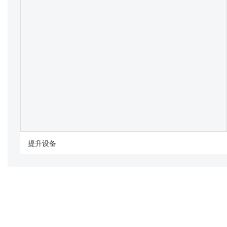
提升设备
Navigation
快捷导航